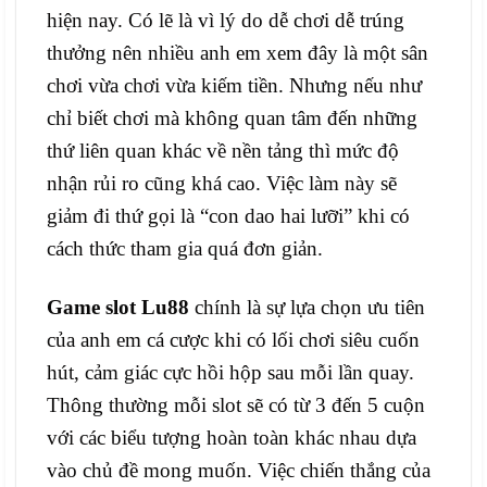
hiện nay. Có lẽ là vì lý do dễ chơi dễ trúng
thưởng nên nhiều anh em xem đây là một sân
chơi vừa chơi vừa kiếm tiền. Nhưng nếu như
chỉ biết chơi mà không quan tâm đến những
thứ liên quan khác về nền tảng thì mức độ
nhận rủi ro cũng khá cao. Việc làm này sẽ
giảm đi thứ gọi là “con dao hai lưỡi” khi có
cách thức tham gia quá đơn giản.
Game slot Lu88
chính là sự lựa chọn ưu tiên
của anh em cá cược khi có lối chơi siêu cuốn
hút, cảm giác cực hồi hộp sau mỗi lần quay.
Thông thường mỗi slot sẽ có từ 3 đến 5 cuộn
với các biểu tượng hoàn toàn khác nhau dựa
vào chủ đề mong muốn. Việc chiến thắng của