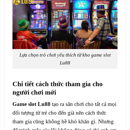
Lựa chọn trò chơi yêu thích từ kho game slot
Lu88
Chi tiết cách thức tham gia cho
người chơi mới
Game slot Lu88
tạo ra sân chơi cho tất cả mọi
đối tượng từ trẻ cho đến già nên cách thức
tham gia cũng không hề khó khăn gì. Nhưng