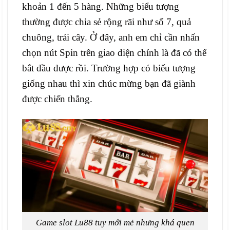
khoản 1 đến 5 hàng. Những biểu tượng
thường được chia sẻ rộng rãi như số 7, quả
chuông, trái cây. Ở đây, anh em chỉ cần nhấn
chọn nút Spin trên giao diện chính là đã có thể
bắt đầu được rồi. Trường hợp có biểu tượng
giống nhau thì xin chúc mừng bạn đã giành
được chiến thắng.
Game slot Lu88 tuy mới mẻ nhưng khá quen