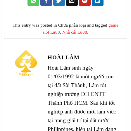
This entry was posted in Chưa phân loại and tagged
game
slot Lu88
,
Nhà cái Lu88
.
HOÀI LÂM
Hoài Lâm sinh ngày
01/03/1992 là một người con
tại đất Sài Thành, Lâm tốt
nghiệp trường ĐH CNTT
Thành Phố HCM. Sau khi tốt
nghiệp anh được mời làm việc
tại trang giải trí tại đất nước
Philippines, hiện tại Lâm đang