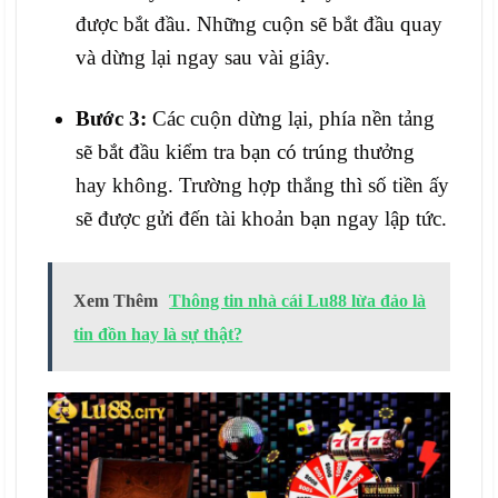
được bắt đầu. Những cuộn sẽ bắt đầu quay
và dừng lại ngay sau vài giây.
Bước 3:
Các cuộn dừng lại, phía nền tảng
sẽ bắt đầu kiểm tra bạn có trúng thưởng
hay không. Trường hợp thắng thì số tiền ấy
sẽ được gửi đến tài khoản bạn ngay lập tức.
Xem Thêm
Thông tin nhà cái Lu88 lừa đảo là
tin đồn hay là sự thật?