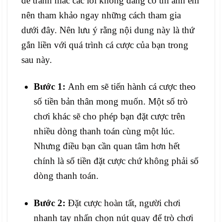
để tránh mắc các lỗi không đáng có thì anh em
nên tham khảo ngay những cách tham gia
dưới đây. Nên lưu ý rằng nội dung này là thứ
gắn liền với quá trình cá cược của bạn trong
sau này.
Bước 1:
Anh em sẽ tiến hành cá cược theo
số tiền bản thân mong muốn. Một số trò
chơi khác sẽ cho phép bạn đặt cược trên
nhiều dòng thanh toán cùng một lúc.
Nhưng điều bạn cần quan tâm hơn hết
chính là số tiền đặt cược chứ không phải số
dòng thanh toán.
Bước 2:
Đặt cược hoàn tất, người chơi
nhanh tay nhấn chọn nút quay để trò chơi