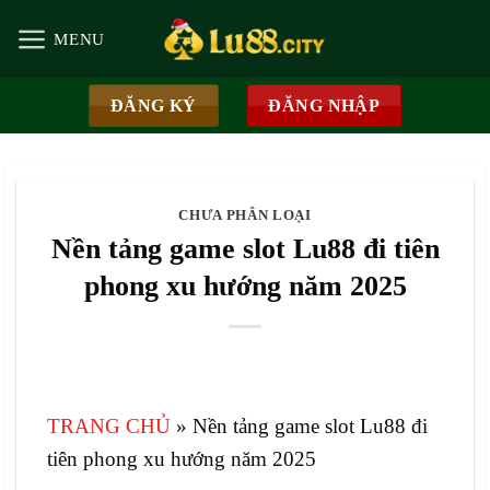
Skip
MENU
to
content
ĐĂNG KÝ
ĐĂNG NHẬP
CHƯA PHÂN LOẠI
Nền tảng game slot Lu88 đi tiên
phong xu hướng năm 2025
TRANG CHỦ
»
Nền tảng game slot Lu88 đi
tiên phong xu hướng năm 2025