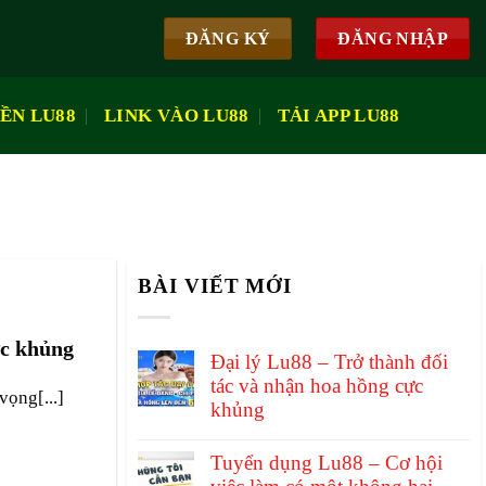
ĐĂNG KÝ
ĐĂNG NHẬP
IỀN LU88
LINK VÀO LU88
TẢI APP LU88
BÀI VIẾT MỚI
ực khủng
Đại lý Lu88 – Trở thành đối
tác và nhận hoa hồng cực
vọng[...]
khủng
Tuyển dụng Lu88 – Cơ hội