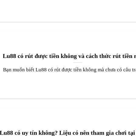
Lu88 có rút được tiền không và cách thức rút tiền 
Bạn muốn biết Lu88 có rút được tiền không mà chưa có câu trả 
Lu88 có uy tín không? Liệu có nên tham gia chơi tại