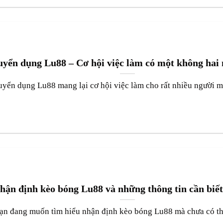
uyển dụng Lu88 – Cơ hội việc làm có một không hai
uyển dụng Lu88 mang lại cơ hội việc làm cho rất nhiều người mỗ
hận định kèo bóng Lu88 và những thông tin cần biết
ạn đang muốn tìm hiểu nhận định kèo bóng Lu88 mà chưa có thô