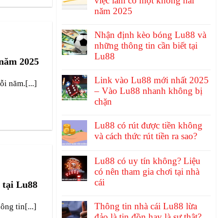
việc làm có một không hai
năm 2025
Nhận định kèo bóng Lu88 và
những thông tin cần biết tại
Lu88
 năm 2025
Link vào Lu88 mới nhất 2025
i năm.[...]
– Vào Lu88 nhanh không bị
chặn
Lu88 có rút được tiền không
và cách thức rút tiền ra sao?
Lu88 có uy tín không? Liệu
có nên tham gia chơi tại nhà
cái
 tại Lu88
Thông tin nhà cái Lu88 lừa
ng tin[...]
đảo là tin đồn hay là sự thật?