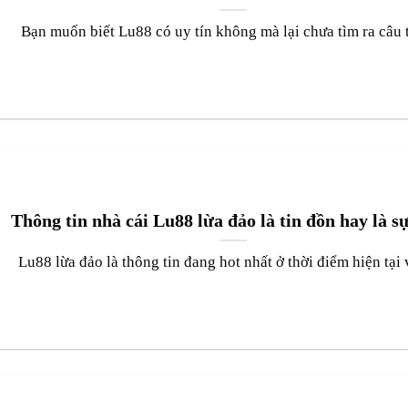
Bạn muốn biết Lu88 có uy tín không mà lại chưa tìm ra câu tr
Thông tin nhà cái Lu88 lừa đảo là tin đồn hay là s
Lu88 lừa đảo là thông tin đang hot nhất ở thời điểm hiện tại v