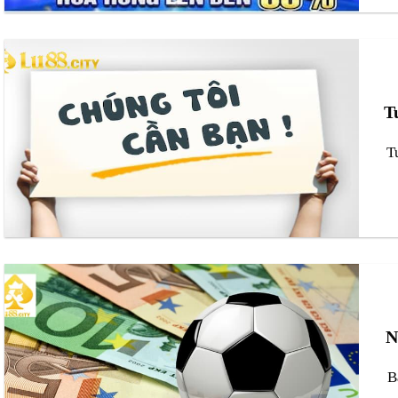
T
T
N
B