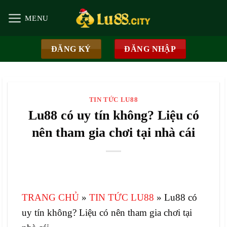
Skip
MENU
to
content
ĐĂNG KÝ
ĐĂNG NHẬP
TIN TỨC LU88
Lu88 có uy tín không? Liệu có
nên tham gia chơi tại nhà cái
TRANG CHỦ
»
TIN TỨC LU88
»
Lu88 có
uy tín không? Liệu có nên tham gia chơi tại