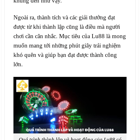
khủng đến như vậy.
Ngoài ra, thành tích và các giải thưởng đạt
được từ khi thành lập cũng là điều mà người
chơi cần cân nhắc. Mục tiêu của Lu88 là mong
muốn mang tới những phút giây trải nghiệm
khó quên và giúp bạn đạt được thành công
lớn.
Quá trình thành lập và hoạt động của Lu88 có