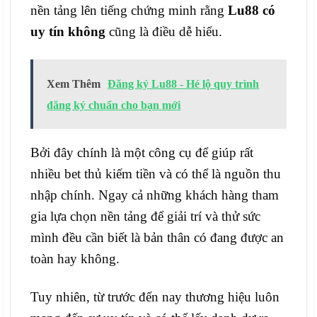
nền tảng lên tiếng chứng minh rằng
Lu88 có
uy tín không
cũng là điều dễ hiểu.
Xem Thêm
Đăng ký Lu88 - Hé lộ quy trình
đăng ký chuẩn cho bạn mới
Bởi đây chính là một công cụ để giúp rất
nhiều bet thủ kiếm tiền và có thể là nguồn thu
nhập chính. Ngay cả những khách hàng tham
gia lựa chọn nền tảng để giải trí và thử sức
mình đều cần biết là bản thân có đang được an
toàn hay không.
Tuy nhiên, từ trước đến nay thương hiệu luôn