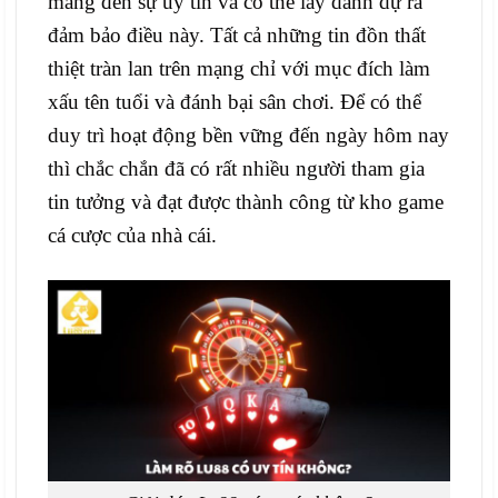
mang đến sự uy tín và có thể lấy danh dự ra
đảm bảo điều này. Tất cả những tin đồn thất
thiệt tràn lan trên mạng chỉ với mục đích làm
xấu tên tuổi và đánh bại sân chơi. Để có thể
duy trì hoạt động bền vững đến ngày hôm nay
thì chắc chắn đã có rất nhiều người tham gia
tin tưởng và đạt được thành công từ kho game
cá cược của nhà cái.