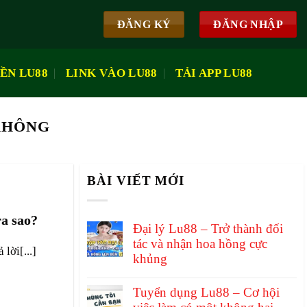
ĐĂNG KÝ
ĐĂNG NHẬP
IỀN LU88
LINK VÀO LU88
TẢI APP LU88
KHÔNG
BÀI VIẾT MỚI
ra sao?
Đại lý Lu88 – Trở thành đối
tác và nhận hoa hồng cực
lời[...]
khủng
Tuyển dụng Lu88 – Cơ hội