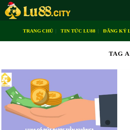
Skip
to
content
TRANG CHỦ
TIN TỨC LU88
ĐĂNG KÝ 
TAG 